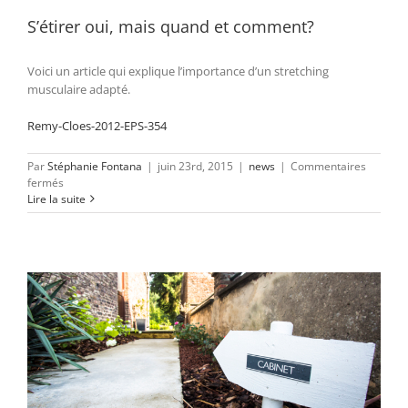
ses
multiples
S’étirer oui, mais quand et comment?
bienfaits
Voici un article qui explique l’importance d’un stretching
musculaire adapté.
Remy-Cloes-2012-EPS-354
Par
Stéphanie Fontana
|
juin 23rd, 2015
|
news
|
Commentaires
sur
fermés
S’étirer
Lire la suite
oui,
mais
quand
et
comment?