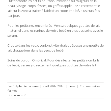
Lutter contre les petits boutons, irritations ou rougeurs de la
peau (visage- corps- fesses) ou griffes: appliquez directement le
lait sur la zone à traiter à l’aide d’un coton imbibé, plusieurs fois
par jour.
Pour les petits nez encombrés : Versez quelques gouttes de lait
maternel dans les narines de votre bébé en plus des soins avec le
sérum.
Croute dans les yeux, conjonctivite virale : déposez une goutte de
lait chaque jour dans les yeux de bébé.
Soins du cordon Ombilical: Pour désinfecter les petits nombrils
de bébé, versez y directement quelques gouttes de votre lait
Par
Stéphanie Fontana
|
avril 28th, 2016
|
news
|
Commentaires
sur
fermés
Le
Lire la suite
lait
maternel
et