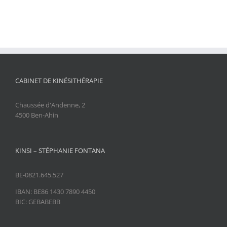
CABINET DE KINÉSITHÉRAPIE
Chaussée d'Andenne, 2
4500 Ben-Ahin
KINSI – STÉPHANIE FONTANA
BE-0821.645.527
IBAN: BE86 1430 7890 4450
BIC: GEBABEBB