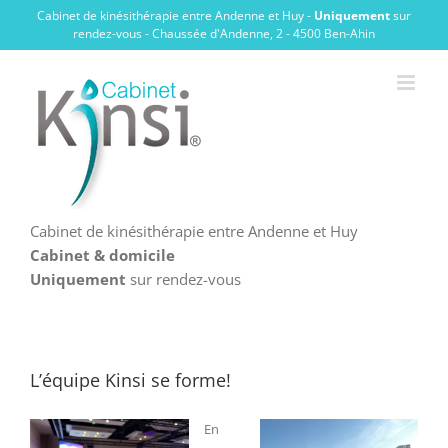
Passer
Cabinet de kinésithérapie entre Andenne et Huy -
Uniquement
sur
au
rendez-vous - Chaussée d'Andenne, 2 - 4500 Ben-Ahin
contenu
Cabinet de kinésithérapie entre Andenne et Huy
Cabinet & domicile
Uniquement
sur rendez-vous
L’équipe Kinsi se forme!
En