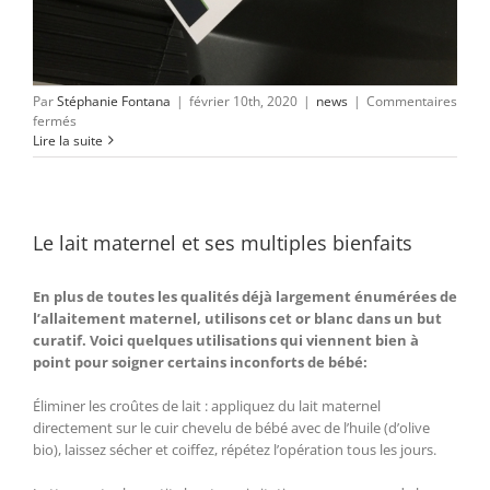
Par
Stéphanie Fontana
|
février 10th, 2020
|
news
|
Commentaires
sur
fermés
la
Lire la suite
course
à
pied,
quelle
aubaine!
Le lait maternel et ses multiples bienfaits
En plus de toutes les qualités déjà largement énumérées de
l’allaitement maternel, utilisons cet or blanc dans un but
curatif. Voici quelques utilisations qui viennent bien à
point pour soigner certains inconforts de bébé:
Éliminer les croûtes de lait : appliquez du lait maternel
directement sur le cuir chevelu de bébé avec de l’huile (d’olive
bio), laissez sécher et coiffez, répétez l’opération tous les jours.