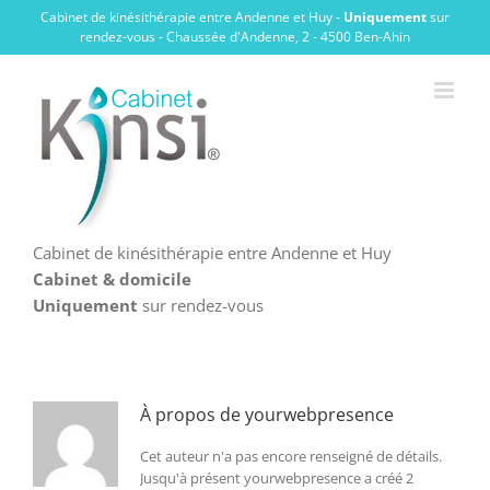
Passer
Cabinet de kinésithérapie entre Andenne et Huy -
Uniquement
sur
au
rendez-vous - Chaussée d'Andenne, 2 - 4500 Ben-Ahin
contenu
Cabinet de kinésithérapie entre Andenne et Huy
Cabinet & domicile
Uniquement
sur rendez-vous
À propos de
yourwebpresence
Cet auteur n'a pas encore renseigné de détails.
Jusqu'à présent yourwebpresence a créé 2