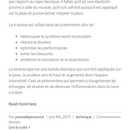
par rapport au tape classique. Il fallait qu’il ait une élasticité
proche à celle du muscle, qu’il soit adhésif puisqu’il est appliqué
sur la peau et puisse laisser respirer la peau.
Le K-active est utilisé dans les traitements afin de:
rééducquer le système neuro-musculaire
réduire la douleur
optimiser les performances
éviter les blessures
améliorer la circulation et la cicatrisation
Le kinésiotape est une bande élastique qui une fois appliquée sur
la peau, la soulève vers le haut et augmente donc l’espace
interstitiel. C’est ce phénomène qui permettra d’augmenter les
échanges, de drainer et de diminuer l’inflammation dans la zone
a traiter.
Read more here
Par
yourwebpresence
|
juin 8th, 2015
|
technique
|
Commentaires
sur
fermés
Kinésiotape
Lire la suite