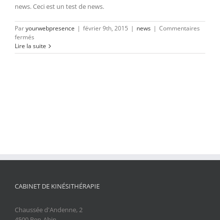
news. Ceci est un test de news.
Par
yourwebpresence
|
février 9th, 2015
|
news
|
Commentaires
sur
fermés
Test
Lire la suite
de
news
CABINET DE KINÉSITHÉRAPIE
Chaussée d'Andenne, 2
4500 Ben-Ahin