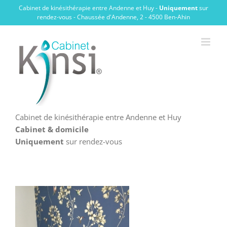
Passer
Cabinet de kinésithérapie entre Andenne et Huy -
Uniquement
sur
au
rendez-vous - Chaussée d'Andenne, 2 - 4500 Ben-Ahin
contenu
Cabinet de kinésithérapie entre Andenne et Huy
Cabinet & domicile
Uniquement
sur rendez-vous