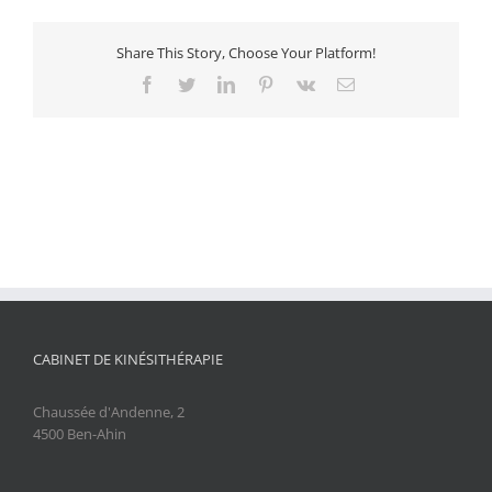
Share This Story, Choose Your Platform!
Facebook
Twitter
LinkedIn
Pinterest
Vk
Email
CABINET DE KINÉSITHÉRAPIE
Chaussée d'Andenne, 2
4500 Ben-Ahin