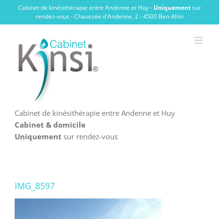
Passer
Cabinet de kinésithérapie entre Andenne et Huy -
Uniquement
sur
au
rendez-vous - Chaussée d'Andenne, 2 - 4500 Ben-Ahin
contenu
Cabinet de kinésithérapie entre Andenne et Huy
Cabinet & domicile
Uniquement
sur rendez-vous
IMG_8597