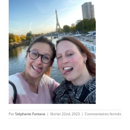
sur
Par
Stéphanie Fontana
|
février 22nd, 2023
|
Commentaires fermés
IMG_